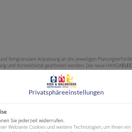
se und feingranulare Anpassung an die jeweiligen Planungserfor
rgung und Konnektivität gearbeitet werden. Die neue HANSA
ELE
hen Chrom und Mattschwarz verfügbar. Varianten aus Verbund
z-Umgebungen. Ein serienmäßig beweglicher Strahlregler lässt s
 auf die jeweilige Form des Waschbeckens.
Privatsphäre­einstellungen
ise
en Sie jederzeit widerrufen.
ser Webseite Cookies und weitere Technologien, um Ihnen ein