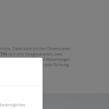
dernisse. Dabei kann mit den Dimensionen
CTRA
ist in drei Designvarianten, zwei
werkstoff mit metallfreien Wasserwegen
ich um jeweils 10 Grad in jede Richtung
 bestmögliches