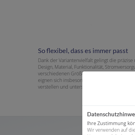
So flexibel, dass es immer passt
Dank der Variantenvielfalt gelingt die präzi
Design, Material, Funktionalität, Stromverso
verschiedenen Größen und den zwei Oberfläc
eignen sich insbesondere für sensible Einsat
verstellen und unterstützt so die Anpassung
Datenschutzhinwe
Ihre Zustimmung könn
Wir verwenden auf die