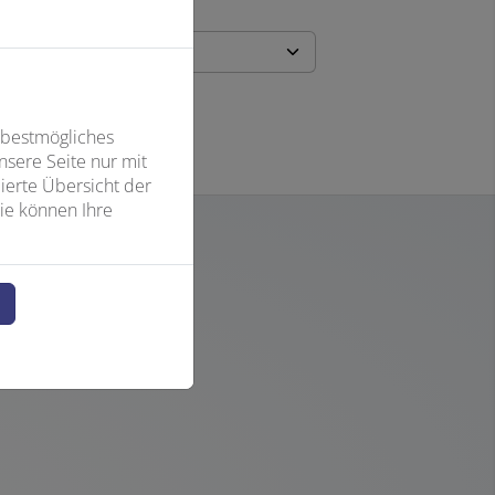
 bestmögliches
sere Seite nur mit
ierte Übersicht der
ie können Ihre
n