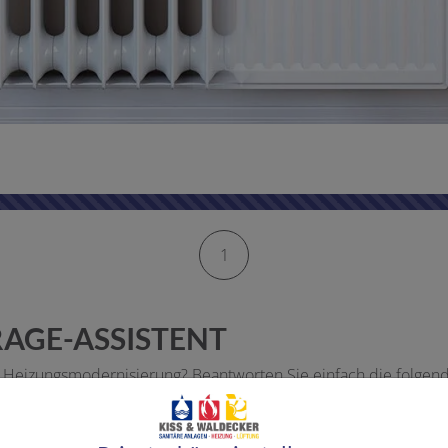
1
AGE-ASSISTENT
 Heizungsmodernisierung? Beantworten Sie einfach die folgend
nd eine passende Lösung unter Berücksichtigung von Heizsystem