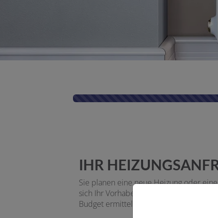
Kontaktformular-Fortschritt
IHR HEIZUNGSANFR
Sie planen eine neue Heizung oder eine
sich Ihr Vorhaben besser einschätzen u
Budget ermitteln.