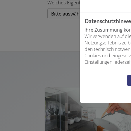
Welches Eigentumsverhältnis liegt vo
Datenschutzhinwe
Ihre Zustimmung könn
Wir verwenden auf die
Nutzungserlebnis zu b
den technisch notwend
Cookies und eingesetz
Einstellungen jederzei