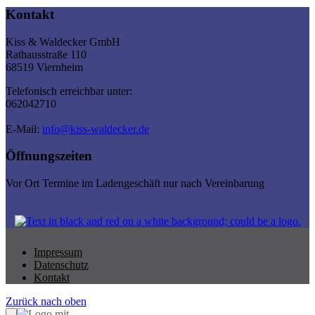
Kontakt
Kiss & Waldecker GmbH
Rathausstraße 110
68519 Viernheim
Telefonisch erreichbar unter:
062042710
E-Mail:
info@kiss-waldecker.de
Öffnungszeiten
Vor Ort Termine im Ladengeschäft nur nach Vereinbarung
Impressum
Datenschutz
Kontakt
Zurück nach oben