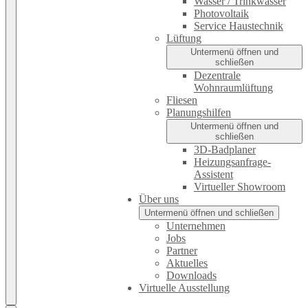
Wasser / Trinkwasser
Photovoltaik
Service Haustechnik
Lüftung
Untermenü öffnen und
schließen
Dezentrale
Wohnraumlüftung
Fliesen
Planungshilfen
Untermenü öffnen und
schließen
3D-Badplaner
Heizungsanfrage-
Assistent
Virtueller Showroom
Über uns
Untermenü öffnen und schließen
Unternehmen
Jobs
Partner
Aktuelles
Downloads
Virtuelle Ausstellung